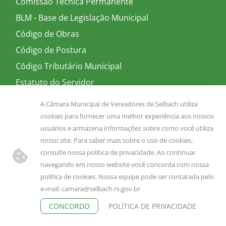
Comissão Técnica Permanente
BLM - Base de Legislação Municipal
Código de Obras
Código de Postura
Código Tributário Municipal
Estatuto do Servidor
Lei Orgânica Municipal
A Câmara Municipal de Vereadores de Selbach utiliza
Leis Complementares
cookies para fornecer uma melhor experiência aos nossos
usuários e armazena informações sobre como você utiliza
Leis Municipais
nosso site. Para saber mais sobre o uso de cookies,
Lei de Acesso à Informação (LAI)
consulte nossa política de privacidade. Ao continuar
Regimento Interno
navegando em nosso website você concorda com nossa
política de cookies. Nossa equipe pode ser contatada pelo
Resoluções
e-mail:
camara@selbach.rs.gov.br
Decretos Executivo
CONCORDO
POLÍTICA DE PRIVACIDADE
Decretos Legislativo