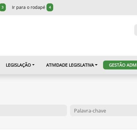
Ir para o rodapé
3
4
LEGISLAÇÃO
ATIVIDADE LEGISLATIVA
GESTÃO ADMI
O que você procura?