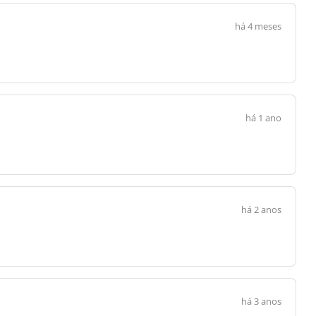
há 4 meses
há 1 ano
há 2 anos
há 3 anos