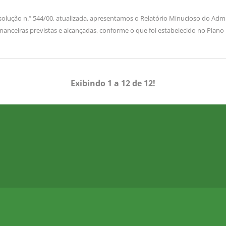
da Resolução n.º 544/00, atualizada, apresentamos o Relatório Minucioso do
inanceiras previstas e alcançadas, conforme o que foi estabelecido no Plano
Exibindo 1 a 12 de 12!