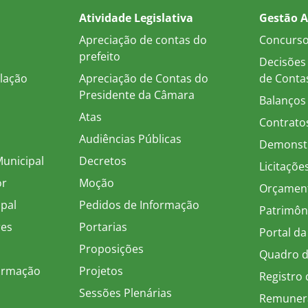
Atividade Legislativa
Gestão A
Apreciação de contas do
Concurs
prefeito
Decisões 
slação
Apreciação de Contas do
de Conta
Presidente da Câmara
Balanços
Atas
Contrato
Audiências Públicas
Demonstr
Municipal
Decretos
Licitaçõe
or
Moção
Orçamen
ipal
Pedidos de Informação
Patrimôn
res
Portarias
Portal da
Proposições
Quadro d
formação
Projetos
Registro
Sessões Plenárias
Remuner