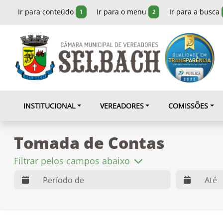
Ir para conteúdo
Ir para o menu
Ir para a busca
1
2
INSTITUCIONAL
VEREADORES
COMISSÕES
Tomada de Contas
Filtrar pelos campos abaixo
web.dts
web.dte