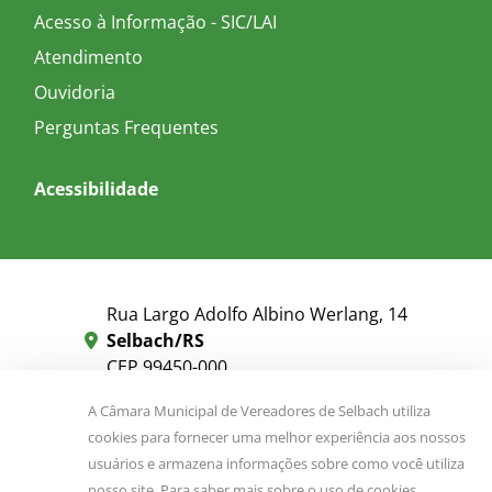
Acesso à Informação - SIC/LAI
Atendimento
Ouvidoria
Perguntas Frequentes
Acessibilidade
Rua Largo Adolfo Albino Werlang, 14
Selbach/RS
CEP 99450-000
A Câmara Municipal de Vereadores de Selbach utiliza
camara@selbach.rs.gov.br
cookies para fornecer uma melhor experiência aos nossos
usuários e armazena informações sobre como você utiliza
(54) 3387 1333
nosso site. Para saber mais sobre o uso de cookies,